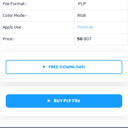
File Format:-
.PLP
Color Mode:-
RGB
Appls Use:-
PixelLab
Price:-
50
BDT
FREE DOWNLOAD
BUY PLP File