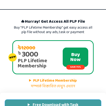
🔥Hurray! Get Access All PLP File
Buy “PLP Lifetime Membership” get easy access all
plp file without any ads, task or payment
৳12000
3000
৳
Buy
NEW
Now
PLP Lifetime
Membership
SAVE 75%
PLP Lifetime Membership
সম্পর্কে বিস্তারিত দেখুন এখানে
Free Download with Task