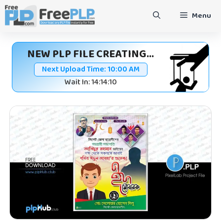
Skip
Menu
to
content
NEW PLP FILE CREATING...
Next Upload Time:
10:00 AM
Wait In: 14:14:09