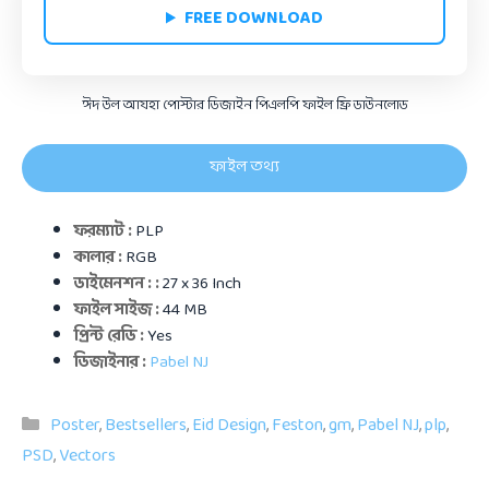
FREE DOWNLOAD
ঈদ উল আযহা পোস্টার ডিজাইন পিএলপি ফাইল ফ্রি ডাউনলোড
ফাইল তথ্য
ফরম্যাট :
PLP
কালার :
RGB
ডাইমেনশন :
:
27 x 36 Inch
ফাইল সাইজ :
44 MB
প্রিন্ট রেডি :
Yes
ডিজাইনার :
Pabel NJ
Categories
Poster
,
Bestsellers
,
Eid Design
,
Feston
,
gm
,
Pabel NJ
,
plp
,
PSD
,
Vectors