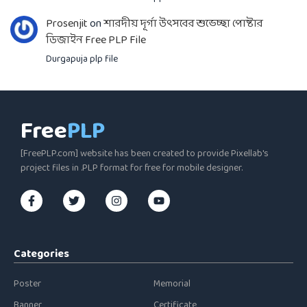
Prosenjit
on
শারদীয় দূর্গা উৎসবের শুভেচ্ছা পোষ্টার
ডিজাইন Free PLP File
Durgapuja plp file
Free
PLP
[FreePLP.com] website has been created to provide Pixellab's
project files in .PLP format for free for mobile designer.
Categories
Poster
Memorial
Banner
Certificate