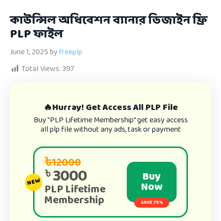
কাউন্সিল অধিবেশন ব্যানার ডিজাইন ফ্রি
PLP ফাইল
June 1, 2025
by
freeplp
Total Views:
397
🔥Hurray! Get Access All PLP File
Buy "PLP Lifetime Membership" get easy access
all plp file without any ads, task or payment
৳12000
3000
৳
Buy
NEW
Now
PLP Lifetime
Membership
SAVE 75%