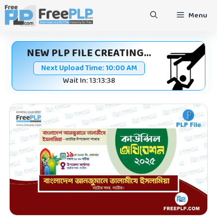
Skip
Menu
to
content
NEW PLP FILE CREATING...
Next Upload Time:
10:00 AM
Wait In: 13:13:38