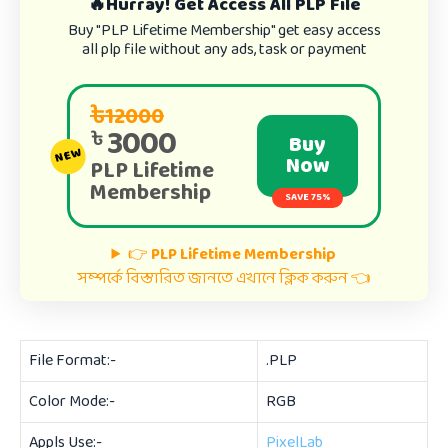
🔥Hurray! Get Access All PLP File
Buy "PLP Lifetime Membership" get easy access
all plp file without any ads, task or payment
৳12000
3000
৳
Buy
NEW
Now
PLP Lifetime
Membership
SAVE 75%
👉
PLP Lifetime Membership
সম্পর্কে বিস্তারিত জানতে এখানে ক্লিক করুন 👈
File Format:-
.PLP
Color Mode:-
RGB
Appls Use:-
PixelLab