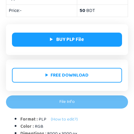
Price:-
50
BDT
BUY PLP File
FREE DOWNLOAD
File Info
Format :
PLP
(How to edit?)
Color :
RGB
Dimentions :
8000 x 3000 px