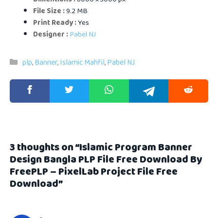
File Size :
9.2 MB
Print Ready :
Yes
Designer :
Pabel NJ
Categories
plp
,
Banner
,
Islamic Mahfil
,
Pabel NJ
3 thoughts on “Islamic Program Banner
Design Bangla PLP File Free Download By
FreePLP – PixelLab Project File Free
Download”