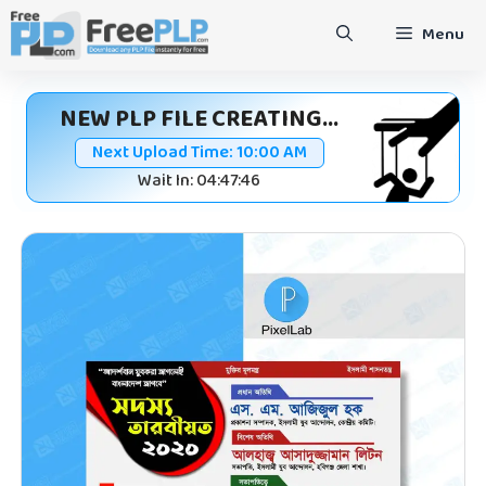
Skip
Menu
to
content
NEW PLP FILE CREATING...
Next Upload Time:
10:00 AM
Wait In: 04:47:46