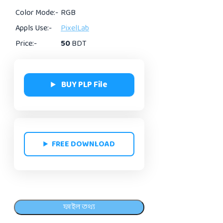
Color Mode:-
RGB
Appls Use:-
PixelLab
Price:-
50
BDT
BUY PLP File
FREE DOWNLOAD
ফাইল তথ্য