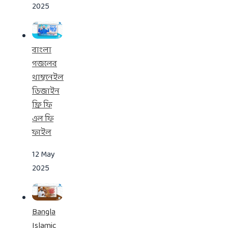
2025
বাংলা
গজলের
থাম্বনেইল
ডিজাইন
ফ্রি ফি
এল ফি
ফাইল
12 May
2025
Bangla
Islamic