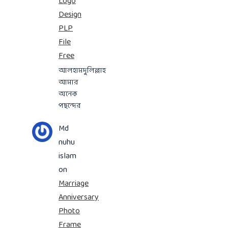
Logo
Design
PLP
File
Free
আলহামদুলিল্লাহ
আমার
অনেক
পছন্দের
Md
nuhu
islam
on
Marriage
Anniversary
Photo
Frame