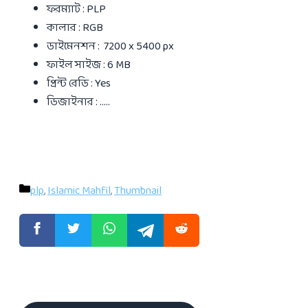
ফরম্যাট : PLP
কালার : RGB
ডাইমেনশন : 7200 x 5400 px
ফাইল সাইজ : 6 MB
প্রিন্ট রেডি : Yes
ডিজাইনার : …..
Categories
plp
,
Islamic Mahfil
,
Thumbnail