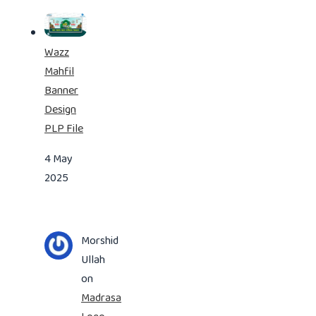
Wazz
Mahfil
Banner
Design
PLP File
4 May
2025
Morshid
Ullah
on
Madrasa