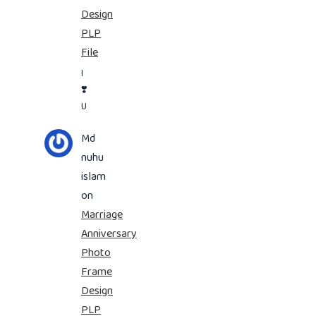
Design
PLP
File
I
❣️
U
Md
nuhu
islam
on
Marriage
Anniversary
Photo
Frame
Design
PLP