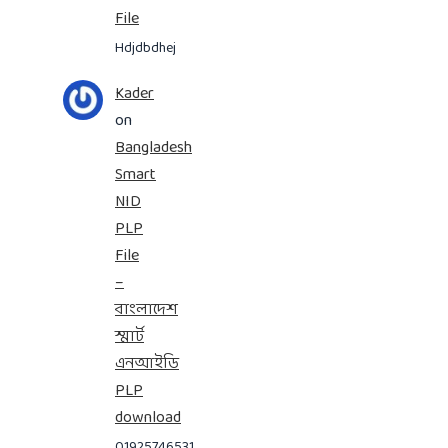
File
Hdjdbdhej
Kader
on
Bangladesh
Smart
NID
PLP
File
–
বাংলাদেশ
স্মার্ট
এনআইডি
PLP
download
01925746531