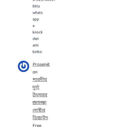
Ektu
whats
app
a
knock
den
ami
kinbo
Prosenjit
on
শারদীয়
দূর্গা
উৎসবের
শুভেচ্ছা
পোষ্টার
ডিজাইন
Free