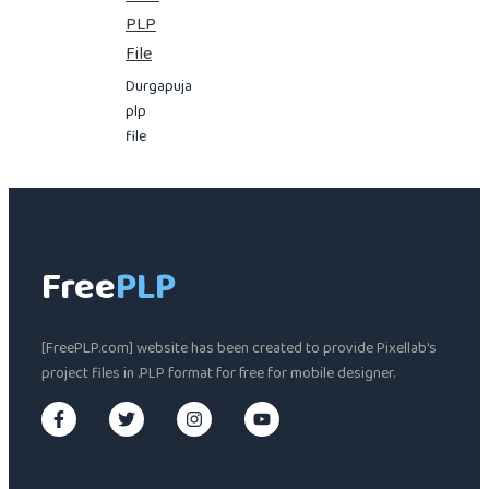
PLP
File
Durgapuja
plp
file
Free
PLP
[FreePLP.com] website has been created to provide Pixellab's
project files in .PLP format for free for mobile designer.