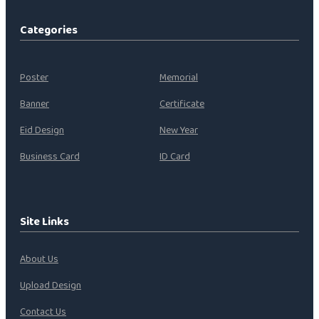
Categories
Poster
Memorial
Banner
Certificate
Eid Design
New Year
Business Card
ID Card
Site Links
About Us
Upload Design
Contact Us