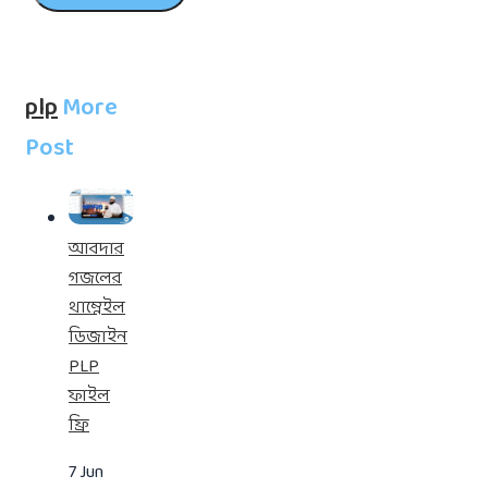
plp
More
Post
আবদার
গজলের
থাম্নেইল
ডিজাইন
PLP
ফাইল
ফ্রি
7 Jun